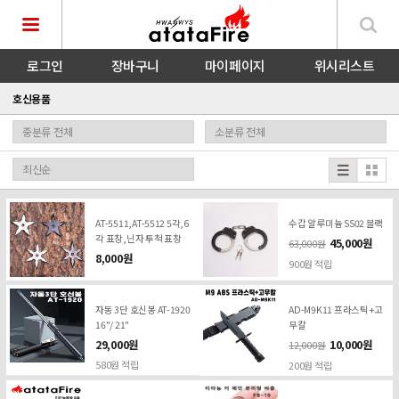
로그인
장바구니
마이페이지
위시리스트
호신용품
AT-5511,AT-5512 5각,6
수갑 알루미늄 SS02 블랙
각 표창,닌자 투척 표창
45,000원
63,000원
8,000원
900원 적립
자동 3단 호신봉 AT-1920
AD-M9K11 프라스틱+고
16"/ 21"
무칼
29,000원
10,000원
12,000원
580원 적립
200원 적립