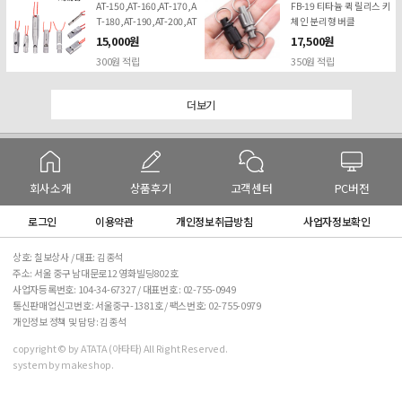
AT-150,AT-160,AT-170,A
FB-19 티타늄 퀵 릴리스 키
T-180,AT-190,AT-200,AT
체인 분리형 버클
-210,AT-023 티타늄 휘슬
15,000원
17,500원
125데시벨
300원 적립
350원 적립
더보기
회사소개
상품후기
고객센터
PC버전
로그인
이용약관
개인정보취급방침
사업자정보확인
상호: 칠보상사 / 대표: 김종석
주소: 서울 중구 남대문로12 영화빌딩802호
사업자등록번호: 104-34-67327 / 대표번호 :
02-755-0949
통신판매업신고번호: 서울중구-1381호 / 팩스번호: 02-755-0979
개인정보 정책 및 담당: 김종석
copyright © by ATATA (아타타) All Right Reserved.
system by makeshop.