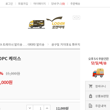
로그인
회원가입
마이페이지
장바구니
(
0
)
주문배송
TA 트레이너 발리송 . . . 아타타 발리송
공구및 거치대 & 파우치
10PC 케이스
%
15,000원
,000
원
장바구니
상품보관함
주문내역
스
12,000
원